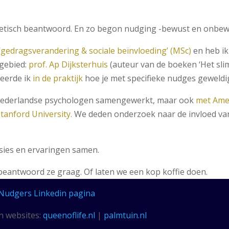
oretisch beantwoord. En zo begon nudging -bewust en onbewu
‘gedragsverandering & sociale beïnvloeding’ (MSc)
en heb i
kgebied:
prof. Ap Dijksterhuis
(auteur van de boeken ‘Het sl
leerde ik
in de praktijk
hoe je met specifieke nudges geweldi
 Nederlandse psychologen samengewerkt, maar ook
met Ame
tanford University.
We deden onderzoek naar de invloed va
ssies en ervaringen samen.
k beantwoord ze graag. Of laten we een kop koffie doen.
Nudgers Linkedin pagina
n websites:
queenoflife.nl
|
palmtuin.nl