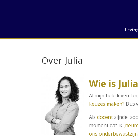
Lezin
Over Julia
Wie is Juli
Al mijn hele leven la
keuzes maken?
Dus 
Als
docent
zijnde, zo
moment dat ik
(neur
ons onderbewustzijn 