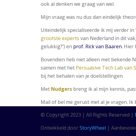
ook al denken we graag van wel.
Mijn vraag was nu dus dan eindelijk the
Uiteindelijk specialiseerde ik mij verder
in
grootste experts
van Nederland in dit va
gelukkig?’) en
prof. Rick van Baaren.
Hier 
Bovendien heb niet alleen met bekende
samen met het
Persuasive Tech Lab van S
bij het behalen van je doelstellingen.
Met
Nudgers
breng ik al mijn kennis, pa
Mail of bel me gerust met al je vragen. I
© Copyright 2023 | All Rights Reserved |
Ontwikkeld door
StoryWheel
| Aanbevole