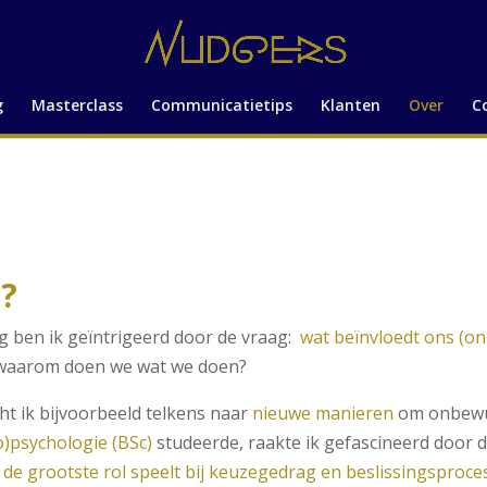
g
Masterclass
Communicatietips
Klanten
Over
C
a?
ng ben ik geïntrigeerd door de vraag:
wat beïnvloedt ons (o
waarom doen we wat we doen?
cht ik bijvoorbeeld telkens naar
nieuwe manieren
om onbewus
o)psychologie (BSc)
studeerde, raakte ik gefascineerd door d
de grootste rol speelt bij keuzegedrag en beslissingsproce