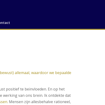
ontact
nbewust) allemaal, waardoor we bepaalde
t positief te beïnvloeden. En op het
e werking van ons brein. Ik ontdekte dat
ssen.
Mensen zijn allesbehalve rationeel,