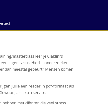
ontact
ining/masterclass leer je Cialdini’s
 een eigen casus. Hierbij onderzoeken
 wat er dan meestal gebeurt? Mensen komen
jgen jullie een reader in pdf-formaat als
 Gewoon, als extra service.
n hebben met cliënten die veel stress