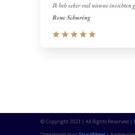
Ik heb zeker veel nieuwe inzichten 
Rene Schuring
© Copyright 2023 | All Rights Reserved |
Ontwikkeld door
StoryWheel
| Aanbevole