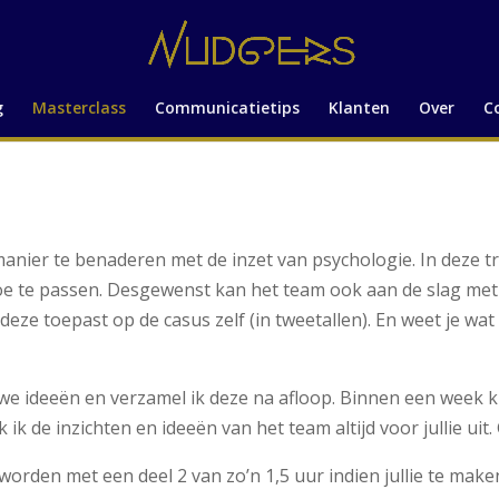
g
Masterclass
Communicatietips
Klanten
Over
C
anier te benaderen met de inzet van psychologie. In deze tra
oe te passen. Desgewenst kan het team ook aan de slag met
je deze toepast op de casus zelf (in tweetallen). En weet je
 ideeën en verzamel ik deze na afloop. Binnen een week kri
k de inzichten en ideeën van het team altijd voor jullie uit.
orden met een deel 2 van zo’n 1,5 uur indien jullie te make