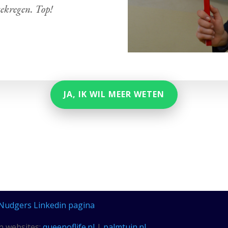
gekregen. Top!
JA, IK WIL MEER WETEN
Nudgers Linkedin pagina
n websites:
queenoflife.nl
|
palmtuin.nl