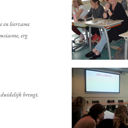
te en leerzame
ousiasme, erg
n duidelijk brengt.