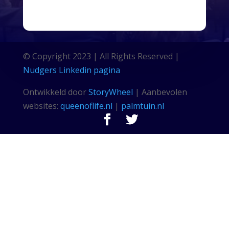
© Copyright 2023 | All Rights Reserved |
Nudgers Linkedin pagina
Ontwikkeld door
StoryWheel
| Aanbevolen
websites:
queenoflife.nl
|
palmtuin.nl