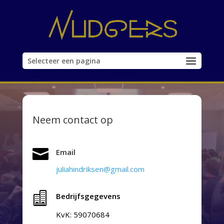
Selecteer een pagina
Neem contact op

Email
juliahindriksen@gmail.com

Bedrijfsgegevens
KvK:
59070684